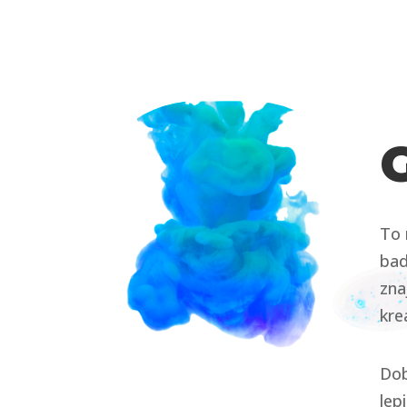
To 
bad
zna
kre
Dob
lep