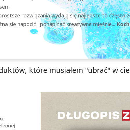
asem
prostsze rozwiązania wydają się najlepsze to często z
na się napocić i ponapinać kreatywne mięśnie...
Koch
oduktów, które musiałem "ubrać" w cie
ku
ziennej