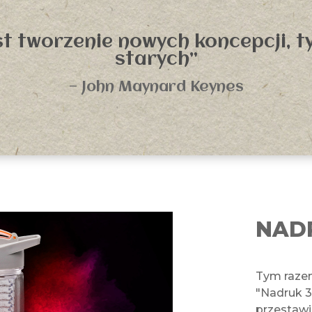
t tworzenie nowych koncepcji, t
starych”
— John Maynard Keynes
NAD
Tym raze
"Nadruk 3
przestawi