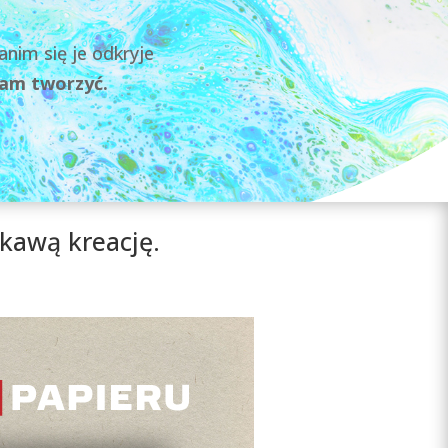
anim się je odkryje
am tworzyć.
kawą kreację.