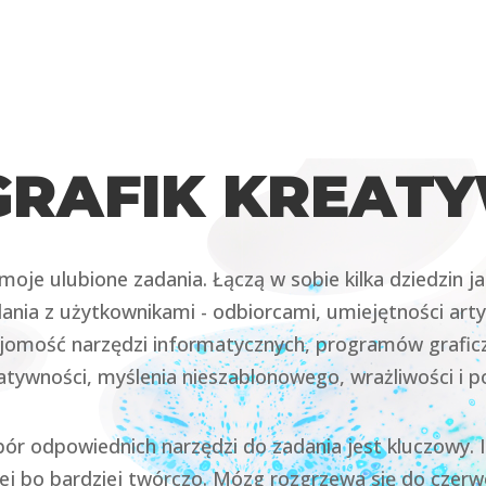
Obszary
Portfolio
Case Study
Opinie
Kli
GRAFIK KREAT
moje ulubione zadania. Łączą w sobie kilka dziedzin j
ania z użytkownikami - odbiorcami, umiejętności arty
jomość narzędzi informatycznych, programów grafic
atywności, myślenia nieszablonowego, wrażliwości i 
ór odpowiednich narzędzi do zadania jest kluczowy. 
iej bo bardziej twórczo. Mózg rozgrzewa się do czerw