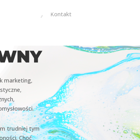
enci
Certyfikaty
Kontakt
YWNY
ak marketing,
styczne,
znych,
pomysłowości.
Im trudniej tym
oności. Choć