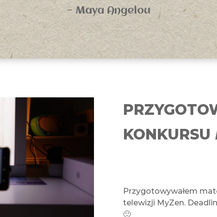
— Maya Angelou
PRZYGOTO
KONKURSU
Przygotowywałem mater
telewizji MyZen. Deadli
🙂