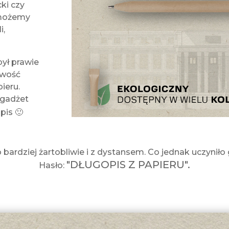
cki czy
 możemy
i,
był prawie
owość
ieru.
o gadżet
pis 🙂
bardziej żartobliwie i z dystansem. Co jednak uczynił
"DŁUGOPIS Z PAPIERU".
Hasło: