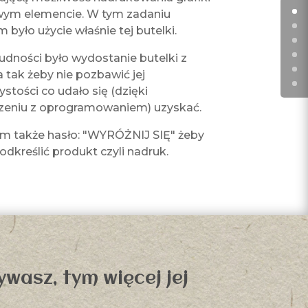
wym elemencie. W tym zadaniu
było użycie właśnie tej butelki.
rudności było wydostanie butelki z
a tak żeby nie pozbawić jej
stości co udało się (dzięki
zeniu z oprogramowaniem) uzyskać.
m także hasło: "WYRÓŻNIJ SIĘ" żeby
odkreślić produkt czyli nadruk.
wasz, tym więcej jej