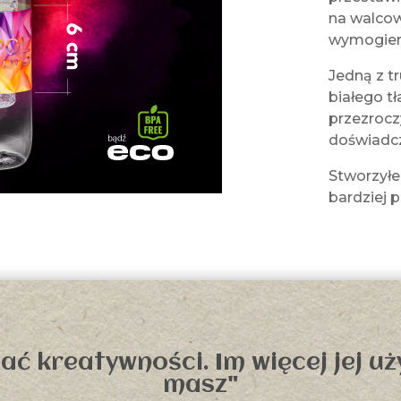
na walco
wymogiem 
Jedną z t
białego tł
przezroczy
doświadc
Stworzyłe
bardziej p
ć kreatywności. Im więcej jej uży
masz"