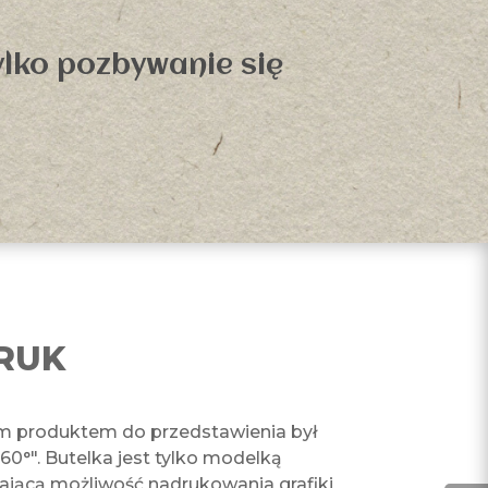
ylko pozbywanie się
RUK
m produktem do przedstawienia był
60°". Butelka jest tylko modelką
ającą możliwość nadrukowania grafiki